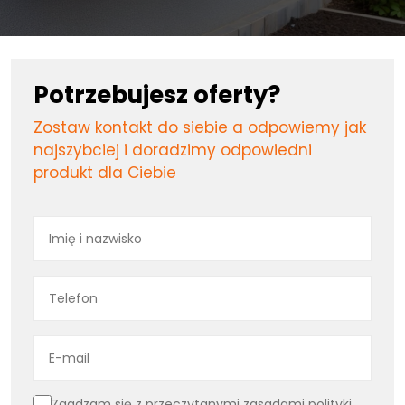
Potrzebujesz oferty?
Zostaw kontakt do siebie a odpowiemy jak
najszybciej i doradzimy odpowiedni
produkt dla Ciebie
Imię
i
nazwisko
Telefon
Email
Zgoda
Zgadzam się z przeczytanymi zasadami
polityki