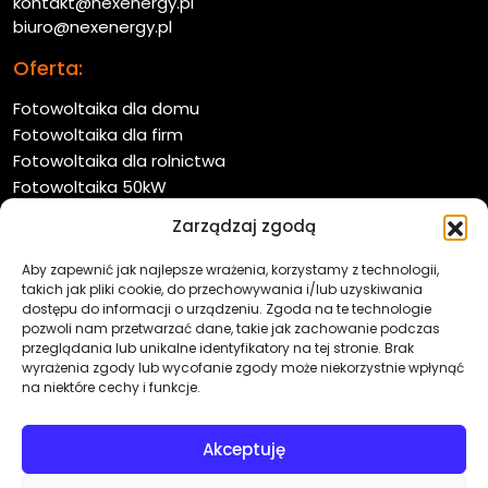
kontakt@nexenergy.pl
biuro@nexenergy.pl
Oferta:
Fotowoltaika dla domu
Fotowoltaika dla firm
Fotowoltaika dla rolnictwa
Fotowoltaika 50kW
Farmy fotowoltaiczne
Zarządzaj zgodą
Pompy ciepła
Oferta:
Aby zapewnić jak najlepsze wrażenia, korzystamy z technologii,
takich jak pliki cookie, do przechowywania i/lub uzyskiwania
O firmie
dostępu do informacji o urządzeniu. Zgoda na te technologie
pozwoli nam przetwarzać dane, takie jak zachowanie podczas
Współpraca
przeglądania lub unikalne identyfikatory na tej stronie. Brak
Kontakt
wyrażenia zgody lub wycofanie zgody może niekorzystnie wpłynąć
Aktualności
na niektóre cechy i funkcje.
Polityka prywatności
Akceptuję