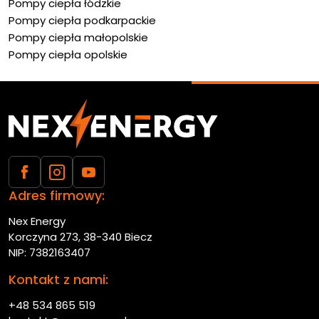
Pompy ciepła łódzkie
Pompy ciepła podkarpackie
Pompy ciepła małopolskie
Pompy ciepła opolskie
Adres firmowy:
Nex Energy
Korczyna 273, 38-340 Biecz
NIP: 7382163407
Kontakt z nami:
+48 534 865 519