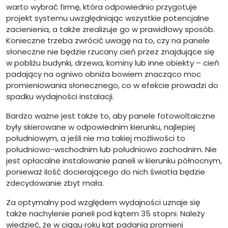
warto wybrać firmę, która odpowiednio przygotuje
projekt systemu uwzględniając wszystkie potencjalne
zacienienia, a także zrealizuje go w prawidłowy sposób.
Konieczne trzeba zwrócić uwagę na to, czy na panele
słoneczne nie będzie rzucany cień przez znajdujące się
w pobliżu budynki, drzewa, kominy lub inne obiekty – cień
padający na ogniwo obniża bowiem znacząco moc
promieniowania słonecznego, co w efekcie prowadzi do
spadku wydajności instalacji.
Bardzo ważne jest także to, aby panele fotowoltaiczne
były skierowane w odpowiednim kierunku, najlepiej
południowym, a jeśli nie ma takiej możliwości to
południowo-wschodnim lub południowo zachodnim. Nie
jest opłacalne instalowanie paneli w kierunku północnym,
ponieważ ilość docierającego do nich światła będzie
zdecydowanie zbyt mała.
Za optymalny pod względem wydajności uznaje się
także nachylenie paneli pod kątem 35 stopni. Należy
wiedzieć, że w ciągu roku kąt padania promieni