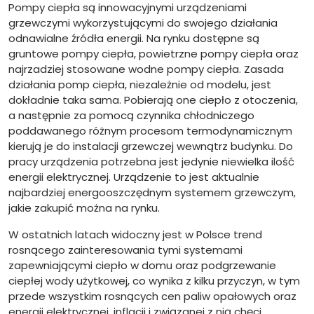
Pompy ciepła są innowacyjnymi urządzeniami
grzewczymi wykorzystującymi do swojego działania
odnawialne źródła energii. Na rynku dostępne są
gruntowe pompy ciepła, powietrzne pompy ciepła oraz
najrzadziej stosowane wodne pompy ciepła. Zasada
działania pomp ciepła, niezależnie od modelu, jest
dokładnie taka sama. Pobierają one ciepło z otoczenia,
a następnie za pomocą czynnika chłodniczego
poddawanego różnym procesom termodynamicznym
kierują je do instalacji grzewczej wewnątrz budynku. Do
pracy urządzenia potrzebna jest jedynie niewielka ilość
energii elektrycznej. Urządzenie to jest aktualnie
najbardziej energooszczędnym systemem grzewczym,
jakie zakupić można na rynku.
W ostatnich latach widoczny jest w Polsce trend
rosnącego zainteresowania tymi systemami
zapewniającymi ciepło w domu oraz podgrzewanie
ciepłej wody użytkowej, co wynika z kilku przyczyn, w tym
przede wszystkim rosnących cen paliw opałowych oraz
energii elektrycznej, inflacji i związanej z nią chęci