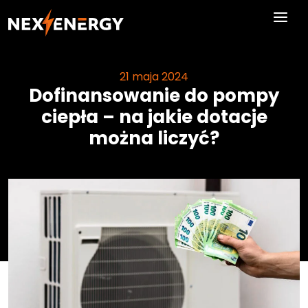
Skip to main content
21 maja 2024
Dofinansowanie do pompy
ciepła – na jakie dotacje
można liczyć?