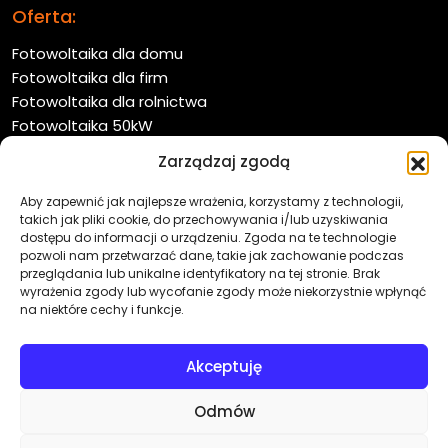
Oferta:
Fotowoltaika dla domu
Fotowoltaika dla firm
Fotowoltaika dla rolnictwa
Fotowoltaika 50kW
Farmy fotowoltaiczne
Zarządzaj zgodą
Pompy ciepła
Oferta:
Aby zapewnić jak najlepsze wrażenia, korzystamy z technologii,
takich jak pliki cookie, do przechowywania i/lub uzyskiwania
O firmie
dostępu do informacji o urządzeniu. Zgoda na te technologie
pozwoli nam przetwarzać dane, takie jak zachowanie podczas
Współpraca
przeglądania lub unikalne identyfikatory na tej stronie. Brak
Kontakt
wyrażenia zgody lub wycofanie zgody może niekorzystnie wpłynąć
Aktualności
na niektóre cechy i funkcje.
Polityka prywatności
Akceptuję
Odmów
© 2026 Nex Energy | Pompy Ciepła i Fotowoltaika –
energia odnawialna.