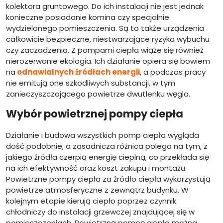
kolektora gruntowego. Do ich instalacji nie jest jednak
konieczne posiadanie komina czy specjalnie
wydzielonego pomieszczenia. Są to także urządzenia
całkowicie bezpieczne, niestwarzające ryzyka wybuchu
czy zaczadzenia. Z pompami ciepła wiąże się również
nierozerwanie ekologia. Ich działanie opiera się bowiem
na
odnawialnych źródłach energii
, a podczas pracy
nie emitują one szkodliwych substancji, w tym
zanieczyszczającego powietrze dwutlenku węgla.
Wybór powietrznej pompy ciepła
Działanie i budowa wszystkich pomp ciepła wygląda
dość podobnie, a zasadnicza różnica polega na tym, z
jakiego źródła czerpią energię cieplną, co przekłada się
na ich efektywność oraz koszt zakupu i montażu.
Powietrzne pompy ciepła za źródło ciepła wykorzystują
powietrze atmosferyczne z zewnątrz budynku. W
kolejnym etapie kierują ciepło poprzez czynnik
chłodniczy do instalacji grzewczej znajdującej się w
pomieszczeniach. Powietrzną pompę ciepła można