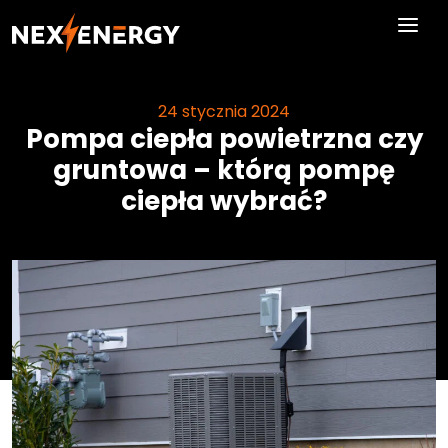
Skip to main content
24 stycznia 2024
Pompa ciepła powietrzna czy
gruntowa – którą pompę
ciepła wybrać?