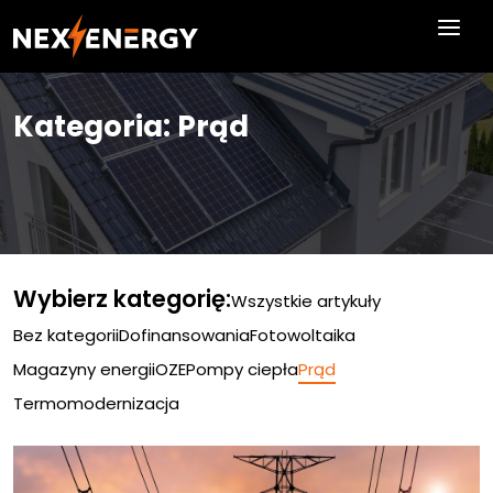
Skip to main content
Kategoria: Prąd
Wybierz kategorię:
Wszystkie artykuły
Bez kategorii
Dofinansowania
Fotowoltaika
Magazyny energii
OZE
Pompy ciepła
Prąd
Termomodernizacja